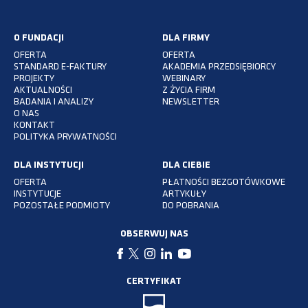
O FUNDACJI
DLA FIRMY
OFERTA
OFERTA
STANDARD E-FAKTURY
AKADEMIA PRZEDSIĘBIORCY
PROJEKTY
WEBINARY
AKTUALNOŚCI
Z ŻYCIA FIRM
BADANIA I ANALIZY
NEWSLETTER
O NAS
KONTAKT
POLITYKA PRYWATNOŚCI
DLA INSTYTUCJI
DLA CIEBIE
OFERTA
PŁATNOŚCI BEZGOTÓWKOWE
INSTYTUCJE
ARTYKUŁY
POZOSTAŁE PODMIOTY
DO POBRANIA
OBSERWUJ NAS
CERTYFIKAT