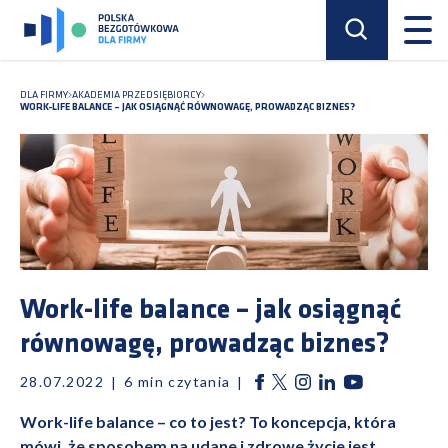
DLA FIRMY
AKADEMIA PRZEDSIĘBIORCY
WORK-LIFE BALANCE – JAK OSIĄGNĄĆ RÓWNOWAGĘ, PROWADZĄC BIZNES?
Work-life balance – jak osiągnąć
równowagę, prowadząc biznes?
28.07.2022
6
min czytania
Work-life balance – co to jest? To koncepcja, która
mówi, że sposobem na udane i zdrowe życie jest