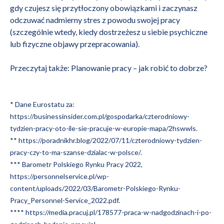
gdy czujesz się przytłoczony obowiązkami i zaczynasz
odczuwać nadmierny stres z powodu swojej pracy
(szczególnie wtedy, kiedy dostrzeżesz u siebie psychiczne
lub fizyczne objawy przepracowania).
Przeczytaj także:
Planowanie pracy – jak robić to dobrze?
* Dane Eurostatu za:
https://businessinsider.com.pl/gospodarka/czterodniowy-
tydzien-pracy-oto-ile-sie-pracuje-w-europie-mapa/2hswwls
.
**
https://poradnikhr.blog/2022/07/11/czterodniowy-tydzien-
pracy-czy-to-ma-szanse-dzialac-w-polsce/
.
*** Barometr Polskiego Rynku Pracy 2022,
https://personnelservice.pl/wp-
content/uploads/2022/03/Barometr-Polskiego-Rynku-
Pracy_Personnel-Service_2022.pdf
.
****
https://media.pracuj.pl/178577-praca-w-nadgodzinach-i-po-