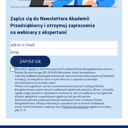
Zapisz się do Newslettera Akademii
Przedsiębiorcy i otrzymuj zaproszenia
na webinary z ekspertami
adres e-mail
imię
ZAPISZ SIĘ
Wyrażam zgodę na otrzymywanie od Fundacji Polska Bezgotówkowa (adres:
Rondo Daszyńskiego 2B, 00-843 Warszawa, email kontaktowy:
sekretariat@polskabezgotowkowa.pl) newsletterów dotyczących działalności
Fundacji, na mój adres-mail w tym również z użyciem systemów
do automatycznej wysyłki maili.
W tym celu zgadzam się też na przetwarzanie przez Fundację Polska
Bezgotówkowa moich danych osobowych podanych powyżej. Wiem, że każdą
zgodę mogę wycofać w dowolnym momencie, ale nie wpływa to na legalność
działań podjętych na podstawie zgody przed jej cofnięciem.
Administratorem podanych danych osobowych jest Fundacja Polska
Bezgotówkowa. Więcej informacji o przetwarzaniu danych osobowych
przez Administratora znajduje się w
Polityce Prywatności
zgodnie z treścią
pkt 2 i 4.