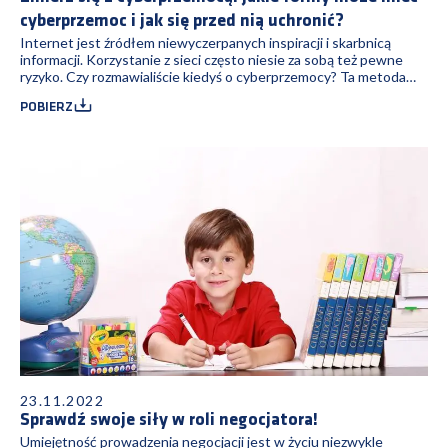
cyberprzemoc i jak się przed nią uchronić?
Internet jest źródłem niewyczerpanych inspiracji i skarbnicą
informacji. Korzystanie z sieci często niesie za sobą też pewne
ryzyko. Czy rozmawialiście kiedyś o cyberprzemocy? Ta metoda
agresji spopularyzowała się kilka lat temu, wraz z rozwojem
POBIERZ
technologii.
23.11.2022
Sprawdź swoje siły w roli negocjatora!
Umiejętność prowadzenia negocjacji jest w życiu niezwykle