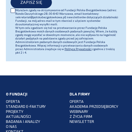
ZAPISZ SIĘ
Wyrażam zgodę na otrzymywanie od Fundacji Polska Bezgotówkowa (adres:
Rondo Daszyńskiego 2B, 00-843 Warszawa, email kontaktowy:
sekretariat@polskabezgotowkowa.pl) newsletterów dotyczących działalności
Fundacji, na mój adres-mail w tym również z użyciem systemów
do automatycznej wysyłki maili.
W tym celu zgadzam się też na przetwarzanie przez Fundację Polska
Bezgotówkowa moich danych osobowych podanych powyżej. Wiem, że każdą
zgodę mogę wycofać w dowolnym momencie, ale nie wpływa to na legalność
działań podjętych na podstawie zgody przed jej cofnięciem.
Administratorem podanych danych osobowych jest Fundacja Polska
Bezgotówkowa. Więcej informacji o przetwarzaniu danych osobowych
przez Administratora znajduje się w
Polityce Prywatności
zgodnie z treścią
pkt 2 i 4.
O FUNDACJI
DLA FIRMY
OFERTA
OFERTA
STANDARD E-FAKTURY
AKADEMIA PRZEDSIĘBIORCY
PROJEKTY
WEBINARY
AKTUALNOŚCI
Z ŻYCIA FIRM
BADANIA I ANALIZY
NEWSLETTER
O NAS
KONTAKT