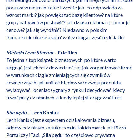
porusza w niej m.in. takie kwestie jak: co odpowiada za
wzrost marki? jak powiększać bazę klientów? na które
grupy nabywców postawić? jak działa reklama i promocje
cenowe? jak się wyróżnić? Niedawno w polskim
tłumaczeniu ukazała się również druga część tej książki.
Metoda Lean Startup
– Eric Ries
To jedna z top książek biznesowych, po które warto
sięgnąć, jeśli chcesz dowiedzieć się, jak zorganizować firmę
w warunkach ciągle zmieniających się czynników
zewnętrznych: jak unikać błędów w rozwoju produktu,
wyłapywać i oceniać sygnały z rynku i decydować, kiedy
trwać przy działaniach, a kiedy lepiej skorygować kurs.
Siła pędu
– Lech Kaniuk
Lech Kaniuk jest ekspertem od skalowania biznesu,
odpowiedzialnym za sukces m.in. takich marek jak Pizza
Portal czy iTaxi. „Siła pędu” to częściowo prywatna