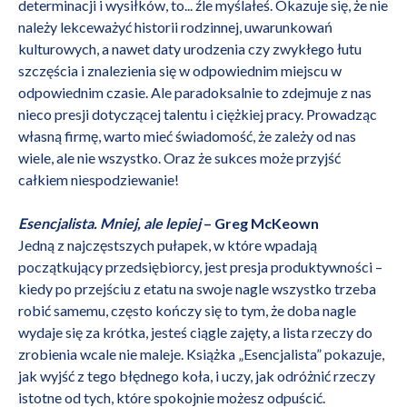
determinacji i wysiłków, to... źle myślałeś. Okazuje się, że nie
należy lekceważyć historii rodzinnej, uwarunkowań
kulturowych, a nawet daty urodzenia czy zwykłego łutu
szczęścia i znalezienia się w odpowiednim miejscu w
odpowiednim czasie. Ale paradoksalnie to zdejmuje z nas
nieco presji dotyczącej talentu i ciężkiej pracy. Prowadząc
własną firmę, warto mieć świadomość, że zależy od nas
wiele, ale nie wszystko. Oraz że sukces może przyjść
całkiem niespodziewanie!
Esencjalista. Mniej, ale lepiej
– Greg McKeown
Jedną z najczęstszych pułapek, w które wpadają
początkujący przedsiębiorcy, jest presja produktywności –
kiedy po przejściu z etatu na swoje nagle wszystko trzeba
robić samemu, często kończy się to tym, że doba nagle
wydaje się za krótka, jesteś ciągle zajęty, a lista rzeczy do
zrobienia wcale nie maleje. Książka „Esencjalista” pokazuje,
jak wyjść z tego błędnego koła, i uczy, jak odróżnić rzeczy
istotne od tych, które spokojnie możesz odpuścić.