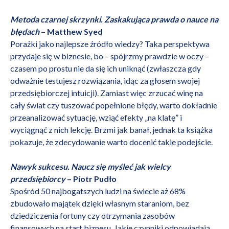
Metoda czarnej skrzynki. Zaskakująca prawda o nauce na
błędach
– Matthew Syed
Porażki jako najlepsze źródło wiedzy? Taka perspektywa
przydaje się w biznesie, bo – spójrzmy prawdzie w oczy –
czasem po prostu nie da się ich uniknąć (zwłaszcza gdy
odważnie testujesz rozwiązania, idąc za głosem swojej
przedsiębiorczej intuicji). Zamiast więc zrzucać winę na
cały świat czy tuszować popełnione błędy, warto dokładnie
przeanalizować sytuację, wziąć efekty „na klatę” i
wyciągnąć z nich lekcję. Brzmi jak banał, jednak ta książka
pokazuje, że zdecydowanie warto docenić takie podejście.
Nawyk sukcesu. Naucz się myśleć jak wielcy
przedsiębiorcy
– Piotr Pudło
Spośród 50 najbogatszych ludzi na świecie aż 68%
zbudowało majątek dzięki własnym staraniom, bez
dziedziczenia fortuny czy otrzymania zasobów
finansowych na start biznesu. Jakie czynniki odpowiadają