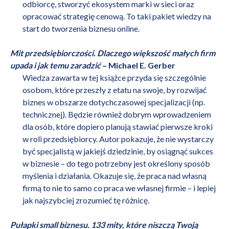
odbiorcę, stworzyć ekosystem marki w sieci oraz
opracować strategię cenową. To taki pakiet wiedzy na
start do tworzenia biznesu online.
Mit przedsiębiorczości. Dlaczego większość małych firm
upada i jak temu zaradzić
– Michael E. Gerber
Wiedza zawarta w tej książce przyda się szczególnie
osobom, które
przeszły z etatu na swoje
, by rozwijać
biznes w obszarze dotychczasowej specjalizacji (np.
technicznej). Będzie również dobrym wprowadzeniem
dla osób, które dopiero planują stawiać pierwsze kroki
w roli przedsiębiorcy. Autor pokazuje, że nie wystarczy
być specjalistą w jakiejś dziedzinie, by osiągnąć sukces
w biznesie – do tego potrzebny jest określony sposób
myślenia i działania. Okazuje się, że praca nad własną
firmą to nie to samo co praca we własnej firmie – i lepiej
jak najszybciej zrozumieć tę różnicę.
Pułapki small biznesu. 133 mity, które niszczą Twoją