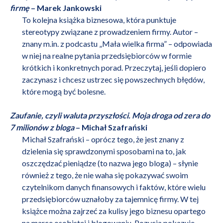
firmę
– Marek Jankowski
To kolejna książka biznesowa, która punktuje
stereotypy związane z prowadzeniem firmy. Autor –
znany m.in. z podcastu „Mała wielka firma” – odpowiada
w niej na realne pytania przedsiębiorców w formie
krótkich i konkretnych porad. Przeczytaj, jeśli dopiero
zaczynasz i chcesz ustrzec się powszechnych błędów,
które mogą być bolesne.
Zaufanie, czyli waluta przyszłości. Moja droga od zera do
7 milionów z bloga
– Michał Szafrański
Michał Szafrański – oprócz tego, że jest znany z
dzielenia się sprawdzonymi sposobami na to, jak
oszczędzać pieniądze (to nazwa jego bloga) – słynie
również z tego, że nie waha się pokazywać swoim
czytelnikom danych finansowych i faktów, które wielu
przedsiębiorców uznałoby za tajemnicę firmy. W tej
książce można zajrzeć za kulisy jego biznesu opartego
na marce osobistej i blogowaniu. Pozycja pokazuje