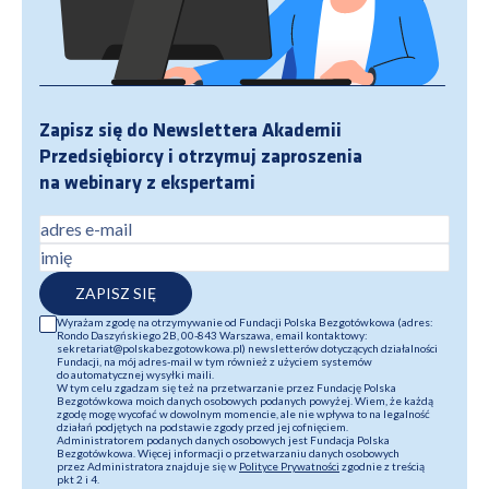
Zapisz się do Newslettera Akademii
Przedsiębiorcy i otrzymuj zaproszenia
na webinary z ekspertami
adres e-mail
imię
ZAPISZ SIĘ
Wyrażam zgodę na otrzymywanie od Fundacji Polska Bezgotówkowa (adres:
Rondo Daszyńskiego 2B, 00-843 Warszawa, email kontaktowy:
sekretariat@polskabezgotowkowa.pl) newsletterów dotyczących działalności
Fundacji, na mój adres-mail w tym również z użyciem systemów
do automatycznej wysyłki maili.
W tym celu zgadzam się też na przetwarzanie przez Fundację Polska
Bezgotówkowa moich danych osobowych podanych powyżej. Wiem, że każdą
zgodę mogę wycofać w dowolnym momencie, ale nie wpływa to na legalność
działań podjętych na podstawie zgody przed jej cofnięciem.
Administratorem podanych danych osobowych jest Fundacja Polska
Bezgotówkowa. Więcej informacji o przetwarzaniu danych osobowych
przez Administratora znajduje się w
Polityce Prywatności
zgodnie z treścią
pkt 2 i 4.