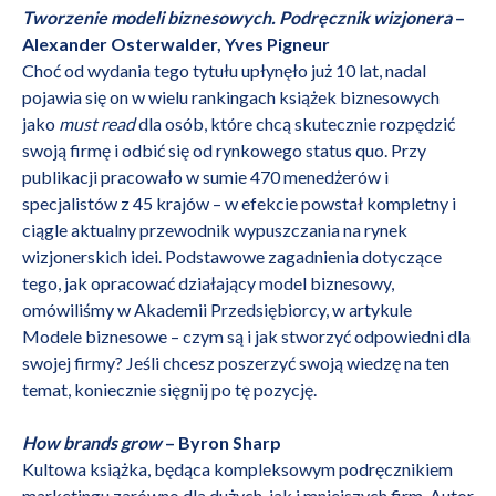
Tworzenie modeli biznesowych. Podręcznik wizjonera
–
Alexander Osterwalder, Yves Pigneur
Choć od wydania tego tytułu upłynęło już 10 lat, nadal
pojawia się on w wielu rankingach książek biznesowych
jako
must read
dla osób, które chcą skutecznie rozpędzić
swoją firmę i odbić się od rynkowego status quo. Przy
publikacji pracowało w sumie 470 menedżerów i
specjalistów z 45 krajów – w efekcie powstał kompletny i
ciągle aktualny przewodnik wypuszczania na rynek
wizjonerskich idei. Podstawowe zagadnienia dotyczące
tego, jak opracować działający model biznesowy,
omówiliśmy w Akademii Przedsiębiorcy, w artykule
Modele biznesowe – czym są i jak stworzyć odpowiedni dla
swojej firmy?
Jeśli chcesz poszerzyć swoją wiedzę na ten
temat, koniecznie sięgnij po tę pozycję.
How brands grow
– Byron Sharp
Kultowa książka, będąca kompleksowym podręcznikiem
marketingu zarówno dla dużych, jak i mniejszych firm. Autor