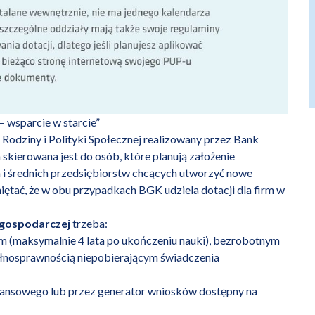
– wsparcie w starcie”
Rodziny i Polityki Społecznej realizowany przez Bank
kierowana jest do osób, które planują założenie
h i średnich przedsiębiorstw chcących utworzyć nowe
ętać, że w obu przypadkach BGK udziela dotacji dla firm w
i gospodarczej
trzeba:
m (maksymalnie 4 lata po ukończeniu nauki), bezrobotnym
łnosprawnością niepobierającym świadczenia
nansowego lub przez generator wniosków dostępny na