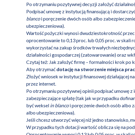
Po otrzymaniu pozytywnej decyzji założyć działalnoś
Podpisać umowę z instytucją finansującą i dostarcz
blanco
i poręczenie dwóch osób albo zabezpieczeni
ubezpieczeniowa).
Wartość pożyczki wynosi dwudziestokrotność przecięt
oprocentowanie to 0,13 proc. lub 0,05 proc. w skali 
wykorzystać na zakup środków trwałych niezbędny
działalności gospodarczej (zatowarowanie) oraz wkł
Czytaj też:
Jak założyć firmę – formalności krok po 
Aby otrzymać
dotację na stworzenie miejsca pra
Złożyć wniosek w instytucji finansowej działającej na
przez internet.
Po otrzymaniu pozytywnej opinii podpisać umowę z i
zabezpieczające spłatę (tak jak w przypadku dofina
być weksel
in blanco
i poręczenie dwóch osób albo 
albo ubezpieczeniowa).
Jeśli chcesz utworzyć więcej niż jedno stanowisko, 
W przypadku tych dotacji wartość oblicza się na po
Oprocentowanie wynosi 0,13 lub 0,05 proc. w skali r