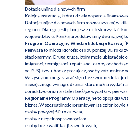
Dotacje unijne dla nowych firm
Kolejną instytucją, która udziela wsparcia finansow
Dotacje unijne dla nowych firm można uzyskać w kilk
regionu. Dlatego jeśli planujesz z nich skorzystać, 
województwie. Poniżej przedstawiamy dwa najwięks
Program Operacyjny Wiedza Edukacja Rozwój 
Pierwsza to młodzi dorośli: osoby poniżej 30. roku życ
stacjonarnym. Druga grupa, która może ubiegać się 
imigranci, reemigranci, repatrianci, osoby odchodząc
na ZUS), tzw. ubodzy pracujący, osoby zatrudnione
Wszyscy oni mogą starać się o bezzwrotne dotacje 
miesięcznego wynagrodzenia, które można wydać na r
doradztwo oraz na stałe i bieżące wydatki w pierwsz
Regionalne Programy Operacyjne
to opcja dla ws
biznes. W szczególności premiowani są członkowie g
osoby powyżej 50. roku życia,
osoby z niepełnosprawnościami,
osoby bez kwalifikacji zawodowych,