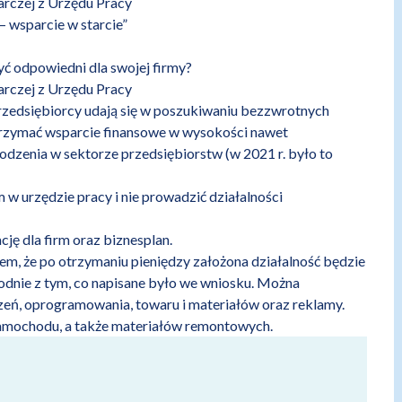
arczej z Urzędu Pracy
– wsparcie w starcie”
yć odpowiedni dla swojej firmy?
arczej z Urzędu Pracy
rzedsiębiorcy udają się w poszukiwaniu bezzwrotnych
 otrzymać wsparcie finansowe w wysokości nawet
dzenia w sektorze przedsiębiorstw (w 2021 r. było to
w urzędzie pracy i nie prowadzić działalności
cję dla firm
oraz
biznesplan
.
em, że po otrzymaniu pieniędzy założona działalność będzie
dnie z tym, co napisane było we wniosku. Można
dzeń, oprogramowania, towaru i materiałów oraz reklamy.
samochodu, a także materiałów remontowych.