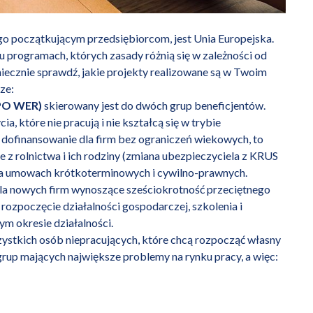
ego początkującym przedsiębiorcom, jest Unia Europejska.
u programach, których zasady różnią się w zależności od
koniecznie sprawdź, jakie projekty realizowane są w Twoim
ze:
(PO WER)
skierowany jest do dwóch grup beneficjentów.
ia, które nie pracują i nie kształcą się w trybie
o dofinansowanie dla firm bez ograniczeń wiekowych, to
e z rolnictwa i ich rodziny (zmiana ubezpieczyciela z KRUS
 na umowach krótkoterminowych i cywilno-prawnych.
dla nowych firm wynoszące sześciokrotność przeciętnego
ozpoczęcie działalności gospodarczej, szkolenia i
ym okresie działalności.
zystkich osób niepracujących, które chcą rozpocząć własny
rup mających największe problemy na rynku pracy, a więc: