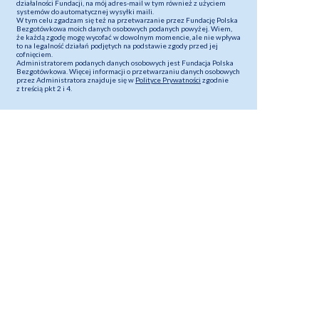
działalności Fundacji, na mój adres-mail w tym również z użyciem
systemów do automatycznej wysyłki maili.
W tym celu zgadzam się też na przetwarzanie przez Fundację Polska
Bezgotówkowa moich danych osobowych podanych powyżej. Wiem,
że każdą zgodę mogę wycofać w dowolnym momencie, ale nie wpływa
to na legalność działań podjętych na podstawie zgody przed jej
cofnięciem.
Administratorem podanych danych osobowych jest Fundacja Polska
Bezgotówkowa. Więcej informacji o przetwarzaniu danych osobowych
przez Administratora znajduje się w
Polityce Prywatności
zgodnie
z treścią pkt 2 i 4.