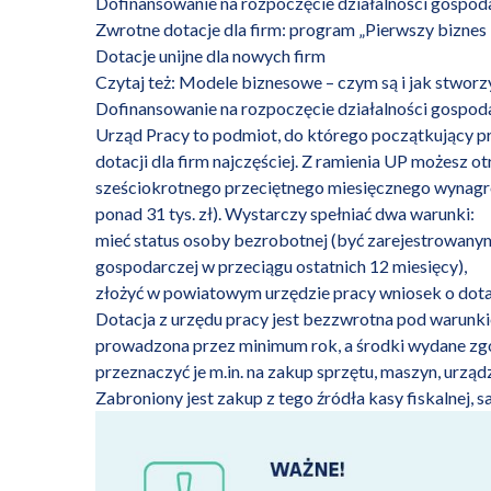
Dofinansowanie na rozpoczęcie działalności gospod
Zwrotne dotacje dla firm: program „Pierwszy biznes 
Dotacje unijne dla nowych firm
Czytaj też:
Modele biznesowe – czym są i jak stworz
Dofinansowanie na rozpoczęcie działalności gospod
Urząd Pracy to podmiot, do którego początkujący p
dotacji dla firm najczęściej. Z ramienia UP możesz
sześciokrotnego przeciętnego miesięcznego wynagro
ponad 31 tys. zł). Wystarczy spełniać dwa warunki:
mieć status osoby bezrobotnej (być zarejestrowanym 
gospodarczej w przeciągu ostatnich 12 miesięcy),
złożyć w powiatowym urzędzie pracy wniosek o
dota
Dotacja z urzędu pracy jest bezzwrotna pod warunki
prowadzona przez minimum rok, a środki wydane zgo
przeznaczyć je m.in. na zakup sprzętu, maszyn, urzą
Zabroniony jest zakup z tego źródła
kasy fiskalnej
, 