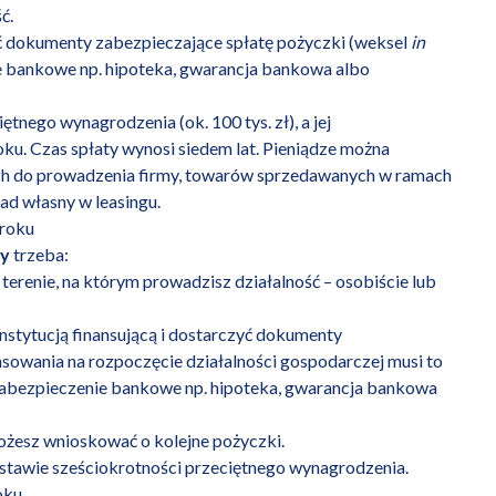
ć.
yć dokumenty zabezpieczające spłatę pożyczki (weksel
in
e bankowe np. hipoteka, gwarancja bankowa albo
nego wynagrodzenia (ok. 100 tys. zł), a jej
roku. Czas spłaty wynosi siedem lat. Pieniądze można
ch do prowadzenia firmy, towarów sprzedawanych w ramach
ad własny w leasingu.
kroku
cy
trzeba:
 terenie, na którym prowadzisz działalność – osobiście lub
nstytucją finansującą i dostarczyć dokumenty
nsowania na rozpoczęcie działalności gospodarczej musi to
zabezpieczenie bankowe np. hipoteka, gwarancja bankowa
możesz wnioskować o kolejne pożyczki.
dstawie sześciokrotności przeciętnego wynagrodzenia.
oku.