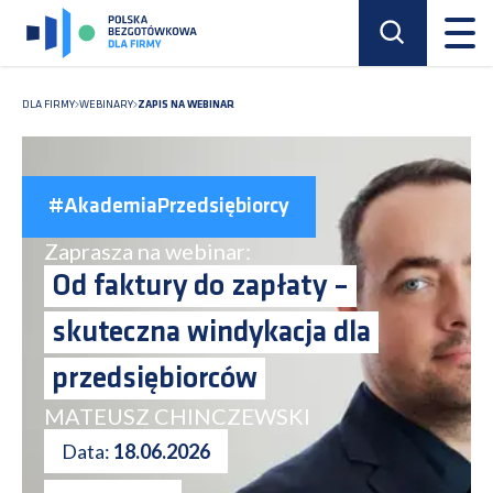
DLA FIRMY
WEBINARY
ZAPIS NA WEBINAR
#AkademiaPrzedsiębiorcy
Zaprasza na webinar:
Od faktury do zapłaty
–
skuteczna windykacja
dla
przedsiębiorców
MATEUSZ CHINCZEWSKI
Data:
18.06.2026