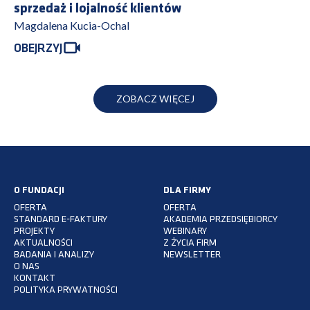
sprzedaż i lojalność klientów
Magdalena Kucia-Ochal
OBEJRZYJ
ZOBACZ WIĘCEJ
O FUNDACJI
DLA FIRMY
OFERTA
OFERTA
STANDARD E-FAKTURY
AKADEMIA PRZEDSIĘBIORCY
PROJEKTY
WEBINARY
AKTUALNOŚCI
Z ŻYCIA FIRM
BADANIA I ANALIZY
NEWSLETTER
O NAS
KONTAKT
POLITYKA PRYWATNOŚCI