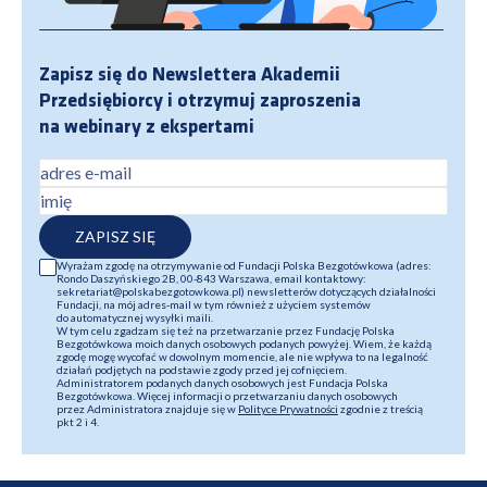
Zapisz się do Newslettera Akademii
Przedsiębiorcy i otrzymuj zaproszenia
na webinary z ekspertami
adres e-mail
imię
ZAPISZ SIĘ
Wyrażam zgodę na otrzymywanie od Fundacji Polska Bezgotówkowa (adres:
Rondo Daszyńskiego 2B, 00-843 Warszawa, email kontaktowy:
sekretariat@polskabezgotowkowa.pl) newsletterów dotyczących działalności
Fundacji, na mój adres-mail w tym również z użyciem systemów
do automatycznej wysyłki maili.
W tym celu zgadzam się też na przetwarzanie przez Fundację Polska
Bezgotówkowa moich danych osobowych podanych powyżej. Wiem, że każdą
zgodę mogę wycofać w dowolnym momencie, ale nie wpływa to na legalność
działań podjętych na podstawie zgody przed jej cofnięciem.
Administratorem podanych danych osobowych jest Fundacja Polska
Bezgotówkowa. Więcej informacji o przetwarzaniu danych osobowych
przez Administratora znajduje się w
Polityce Prywatności
zgodnie z treścią
pkt 2 i 4.