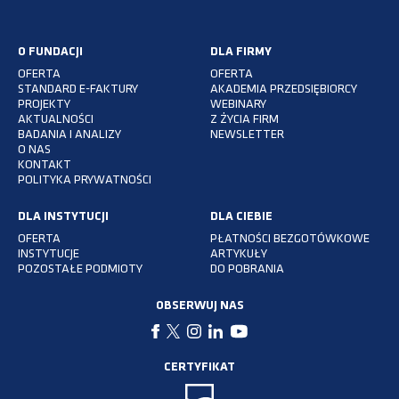
O FUNDACJI
DLA FIRMY
OFERTA
OFERTA
STANDARD E-FAKTURY
AKADEMIA PRZEDSIĘBIORCY
PROJEKTY
WEBINARY
AKTUALNOŚCI
Z ŻYCIA FIRM
BADANIA I ANALIZY
NEWSLETTER
O NAS
KONTAKT
POLITYKA PRYWATNOŚCI
DLA INSTYTUCJI
DLA CIEBIE
OFERTA
PŁATNOŚCI BEZGOTÓWKOWE
INSTYTUCJE
ARTYKUŁY
POZOSTAŁE PODMIOTY
DO POBRANIA
OBSERWUJ NAS
CERTYFIKAT