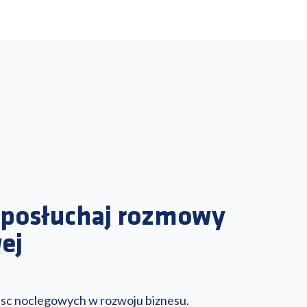
– posłuchaj rozmowy
ej
iejsc noclegowych w rozwoju biznesu.