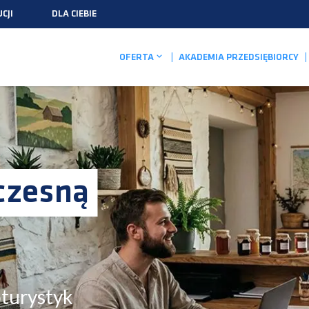
CJI
DLA CIEBIE
OFERTA
AKADEMIA PRZEDSIĘBIORCY
czesną
oturystyk