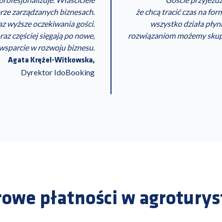
brze zarządzanych biznesach.
że chcą tracić czas na for
az wyższe oczekiwania gości.
wszystko działa płynn
az częściej sięgają po nowe,
rozwiązaniom możemy skupić 
 wsparcie w rozwoju biznesu.
Agata Krężel-Witkowska
,
Dyrektor IdoBooking
rowe płatności w agroturys