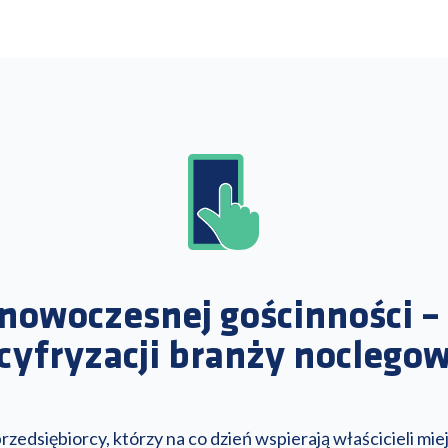
ć nowoczesnej gościnności 
 cyfryzacji branży noclegow
zedsiębiorcy, którzy na co dzień wspierają właścicieli m