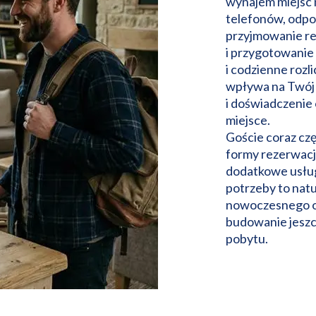
wynajem miejsc 
telefonów, odpo
przyjmowanie re
i przygotowanie 
i codzienne rozl
wpływa na Twój 
i doświadczenie
miejsce.
Goście coraz czę
formy rezerwacji
dodatkowe usług
potrzeby to nat
nowoczesnego o
budowanie jeszc
pobytu.