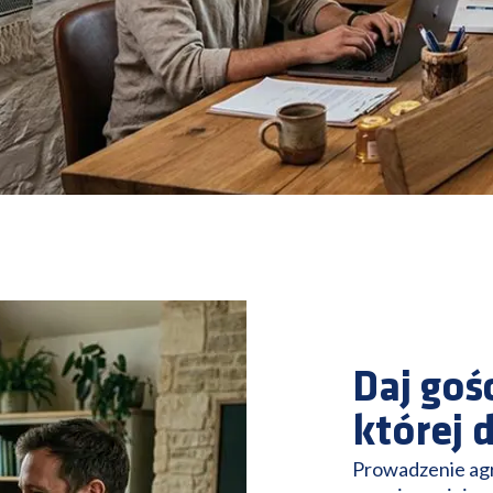
Daj go
której 
Prowadzenie agro