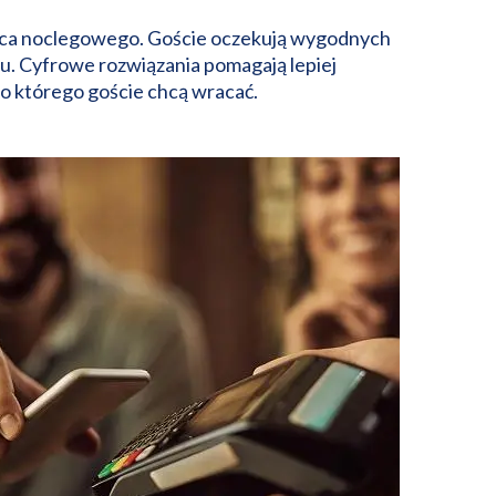
jsca noclegowego. Goście oczekują wygodnych
jscu. Cyfrowe rozwiązania pomagają lepiej
do którego goście chcą wracać.