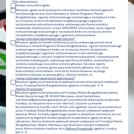
* Pola obowiązkowe
Zaznacz wszystkie zgody
Wyrażam zgodę na otrzymywanie informacji handlowo-marketingowych
od wybranego przeze mnie Dostawcy w ramach Programu Polska
Bezgotówkowa - agenta rozliczeniowego wskazanego
w następnym kroku
na niniejszej stronie
lub podmiotu współpracującego z agentem
rozliczeniowym jako administratora, wybierając jako formę kontaktu
wiadomości elektroniczne: e-mail, SMS/MMS, internetowy serwis agenta
rozliczeniowego wskazanego
w następnym kroku na niniejszej stronie
lub podmiotu współpracującego z agentem rozliczeniowym
więcej informacji dostępnych pod linkiem
Wyrażam zgodę na kontakt telefoniczny przez wybranego przeze mnie
Dostawcy w ramach Programu Polska Bezgotówkowa - agenta rozliczeniowego
wskazanego
w następnym kroku na niniejszej stronie
lub podmiotu
współpracującego z agentem rozliczeniowym w celu marketingu
bezpośredniego z użyciem urządzeń telekomunikacyjnych i automatycznych
systemów wywołujących, wybierając jako formę kontaktu: automatyczne
systemy wywołujące (wszelkie systemy głosowe, faksowe, poczty
elektronicznej, systemy generujące komunikaty głosowe, sms, mms,
komunikatory internetowe i inne formy komunikowania się drogą
telekomunikacyjna za pomocą głosu i obrazu), telefon, ivr
więcej informacji dostępnych pod linkiem
Wyrażam zgodę na przetwarzanie podanych przeze mnie danych osobowych
przez Fundację Polska Bezgotówkowa zgodnie z treścią pkt. 3 i 4
Polityki Prywatności
*.
Wyrażam zgodę na otrzymywanie od Fundacji Polska Bezgotówkowa (adres:
Rondo Daszyńskiego 2B, 00-843 Warszawa, email kontaktowy:
sekretariat@polskabezgotowkowa.pl) newsletterów dotyczących działalności
Fundacji, na mój adres-mail w tym również z użyciem systemów
do automatycznej wysyłki maili. W tym celu zgadzam się też na przetwarzanie
przez Fundację Polska Bezgotówkowa moich danych osobowych podanych
powyżej. Wiem, że każdą zgodę mogę wycofać w dowolnym momencie, ale nie
wpływa to na legalność działań podjętych na podstawie zgody przed jej
cofnięciem. Administratorem podanych danych osobowych jest Fundacja Polska
Bezgotówkowa. Więcej informacji o przetwarzaniu danych osobowych
przez Administratora znajduje się w
Polityce Prywatności
zgodnie z treścią
pkt 2 i 4.